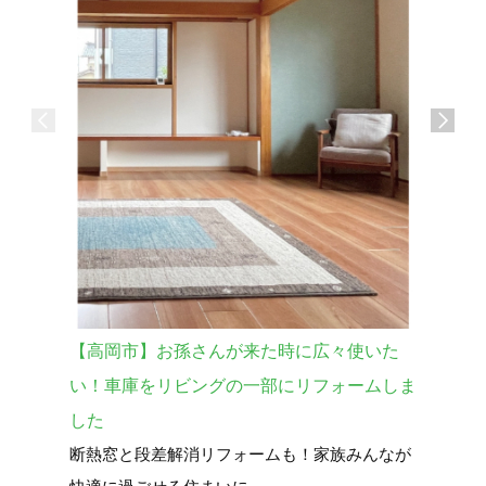
【高岡市】お孫さんが来た時に広々使いた
【砺波市
い！車庫をリビングの一部にリフォームしま
宅を購入
した
暮らし全
断熱窓と段差解消リフォームも！家族みんなが
中古で買