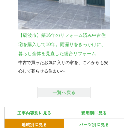
【砺波市】築16年のリフォーム済み中古住
【砺波市
外壁をガ
宅を購入して10年。雨漏りをきっかけに、
換！見た
暮らし全体を見直した総合リフォーム
中古で買ったお気に入りの家を、これからも安
心して暮らせる住まいへ
一覧へ戻る
工事内容別に見る
費用別に見る
地域別に見る
パーツ別に見る