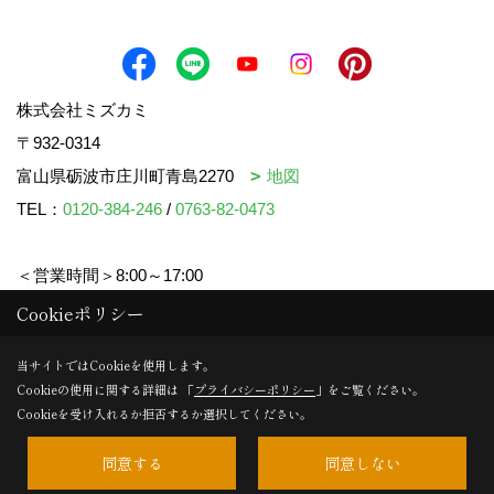
株式会社ミズカミ
〒932-0314
富山県砺波市庄川町青島2270
地図
TEL：
0120-384-246
/
0763-82-0473
＜営業時間＞8:00～17:00
＜定休日＞水曜日・祝日
Cookieポリシー
当サイトではCookieを使用します。
Cookieの使用に関する詳細は 「
プライバシーポリシー
」をご覧ください。
Copyright (c) mizukami. All Rights Reserved.
Cookieを受け入れるか拒否するか選択してください。
同意する
同意しない