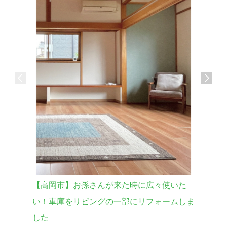
【高岡市】お孫さんが来た時に広々使いた
【砺波市
い！車庫をリビングの一部にリフォームしま
宅を購入
した
暮らし全