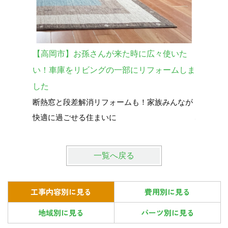
【高岡市】お孫さんが来た時に広々使いた
【砺波市
い！車庫をリビングの一部にリフォームしま
宅を購入
した
暮らし全
断熱窓と段差解消リフォームも！家族みんなが
中古で買
快適に過ごせる住まいに
心して暮
一覧へ戻る
工事内容別に見る
費用別に見る
地域別に見る
パーツ別に見る