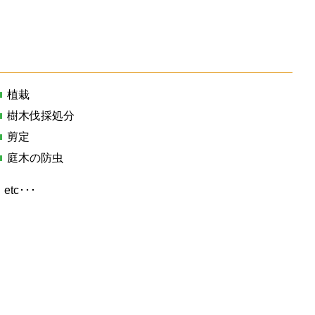
植栽
樹木伐採処分
剪定
庭木の防虫
etc･･･