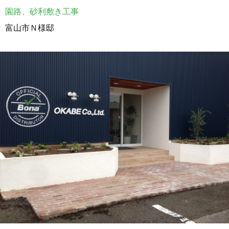
園路、砂利敷き工事
富山市Ｎ様邸