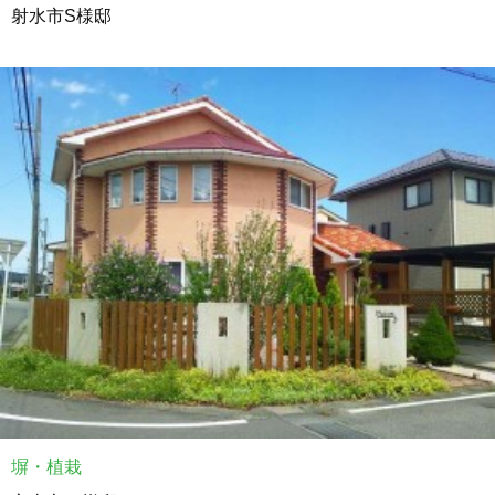
射水市S様邸
塀・植栽