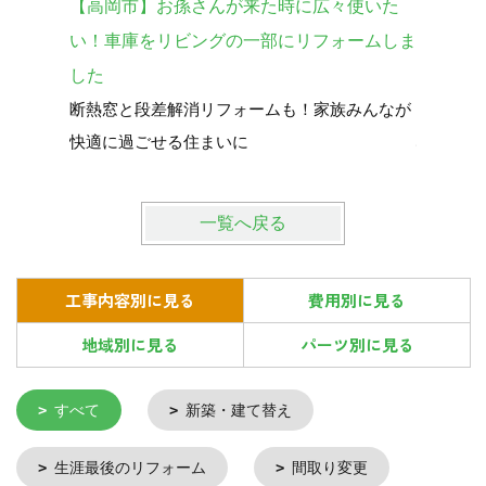
【高岡市】お孫さんが来た時に広々使いた
【砺波市
い！車庫をリビングの一部にリフォームしま
宅を購入
した
暮らし全
断熱窓と段差解消リフォームも！家族みんなが
中古で買
快適に過ごせる住まいに
心して暮
一覧へ戻る
工事内容別に見る
費用別に見る
地域別に見る
パーツ別に見る
すべて
新築・建て替え
生涯最後のリフォーム
間取り変更