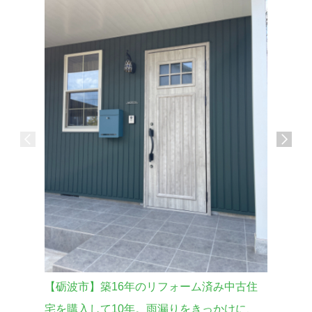
【砺波市】築16年のリフォーム済み中古住
【砺波市
外壁をガ
宅を購入して10年。雨漏りをきっかけに、