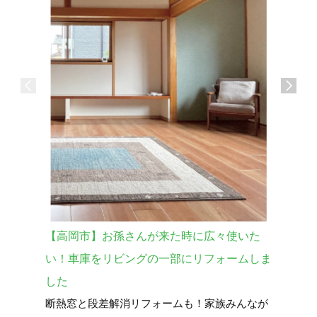
【高岡市】お孫さんが来た時に広々使いた
【砺波市
い！車庫をリビングの一部にリフォームしま
宅を購入
した
暮らし全
断熱窓と段差解消リフォームも！家族みんなが
中古で買