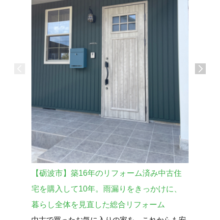
【砺波市】築16年のリフォーム済み中古住
【砺波市
外壁をガ
宅を購入して10年。雨漏りをきっかけに、
換！見た
暮らし全体を見直した総合リフォーム
中古で買ったお気に入りの家を、これからも安