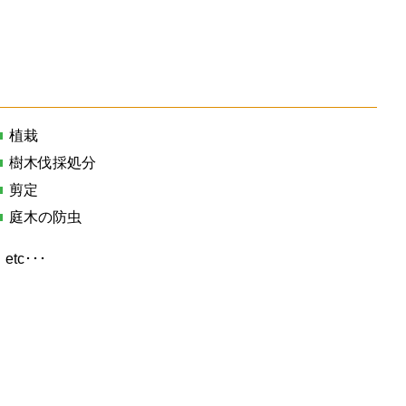
植栽
樹木伐採処分
剪定
庭木の防虫
etc･･･