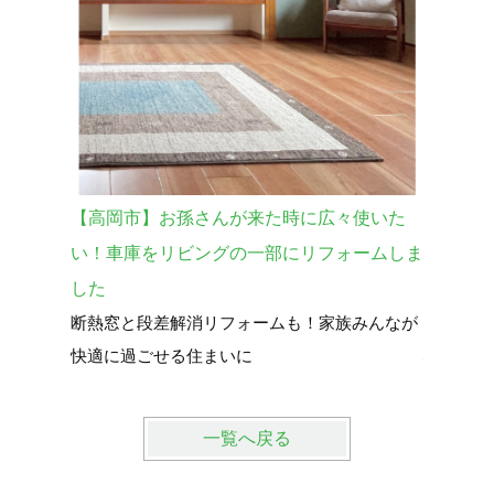
【高岡市】お孫さんが来た時に広々使いた
【砺波市
い！車庫をリビングの一部にリフォームしま
宅を購入
した
暮らし全
断熱窓と段差解消リフォームも！家族みんなが
中古で買
快適に過ごせる住まいに
心して暮
一覧へ戻る