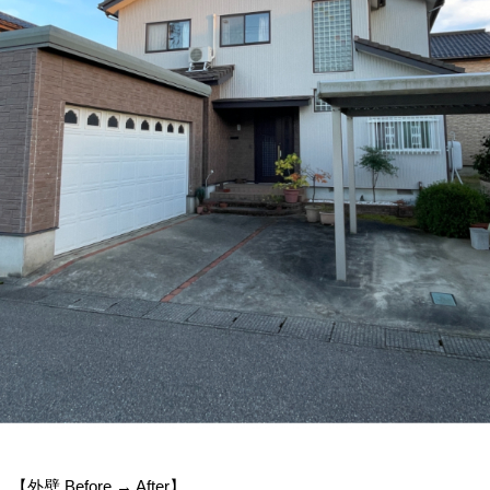
【外壁 Before → After】