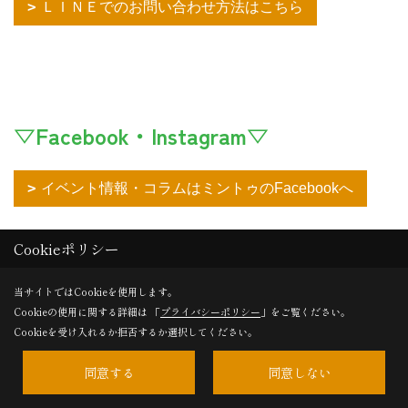
ＬＩＮＥでのお問い合わせ方法はこちら
▽Facebook・Instagram▽
イベント情報・コラムはミントゥのFacebookへ
Cookieポリシー
見ごたえのある施工写真がいっぱい♪ ミントゥ
のInstagramへ
当サイトではCookieを使用します。
Cookieの使用に関する詳細は 「
プライバシーポリシー
」をご覧ください。
Cookieを受け入れるか拒否するか選択してください。
同意する
同意しない
▽YouTube【ミズカミちゃんねる】▽