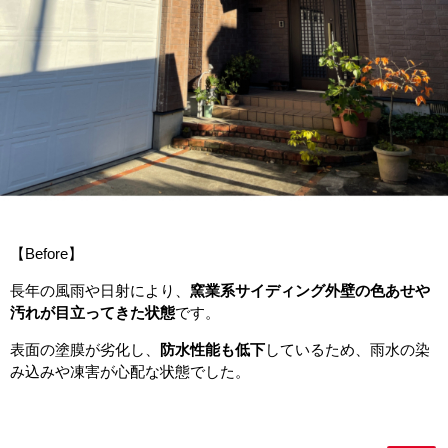
【Before】
長年の風雨や日射により、
窯業系サイディング外壁の色あせや
汚れが目立ってきた状態
です。
表面の塗膜が劣化し、
防水性能も低下
しているため、雨水の染
み込みや凍害が心配な状態でした。