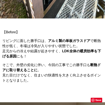
【Before】
リビングに面した勝手口は、
アルミ製の単板ガラスドア
で断熱
性が低く、冬場は冷気が入りやすい状態でした。
足元からの冷えや結露が起きやすく、
LDK全体の暖房効率を下
げる原因
にも！
そこで、外壁の劣化に伴い、今回の工事でこの勝手口も
断熱ド
アに取り替えることに
。
見た目だけでなく、住まいの快適性を大きく向上させるポイン
トとなりました。
Save