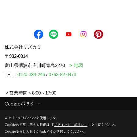
株式会社ミズカミ
〒932-0314
富山県砺波市庄川町青島2270
地図
TEL：
0120-384-246
/
0763-82-0473
＜営業時間＞8:00～17:00
＜定休日＞水曜日・祝日
Cookieポリシー
当サイトではCookieを使用します。
Cookieの使用に関する詳細は 「
プライバシーポリシー
」をご覧ください。
Copyright (c) mizukami. All Rights Reserved.
Cookieを受け入れるか拒否するか選択してください。